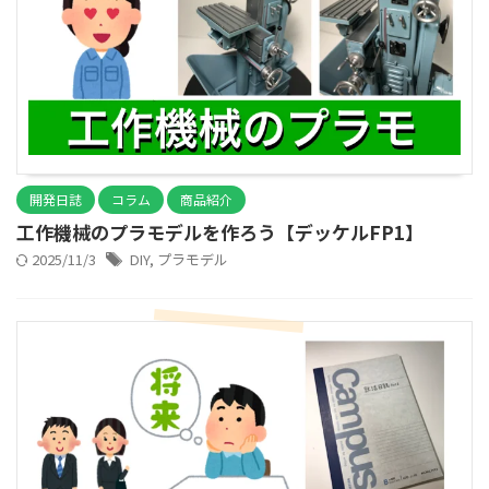
開発日誌
コラム
商品紹介
工作機械のプラモデルを作ろう【デッケルFP1】
2025/11/3
DIY
,
プラモデル