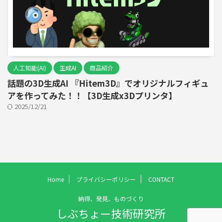
人工知能(AI)
生成AI
商品紹介
話題の3D生成AI 『Hitem3D』でオリジナルフィギュ
アを作ってみた！！【3D生成x3Dプリンタ】
2025/12/21
Home
プライバシーポリシー
CONTACT
納得、発見、ものづくり
しぶちょー技術研究所