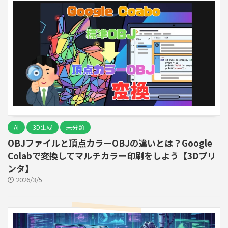
AI
3D生成
未分類
OBJファイルと頂点カラーOBJの違いとは？Google
Colabで変換してマルチカラー印刷をしよう【3Dプリ
ンタ】
2026/3/5