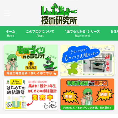
ホーム
このブログについて
"誰でもわかる"シリーズ
お仕
Home
About
Recommend