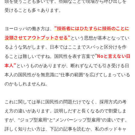
頭を使うことも多いです。些細なことで現場から呼び出しを
受けることも多々あります。
"技術者にはひたすらに技術のことに
ヨーロッパの働き方は、
没頭させてアウトプットさせる"
という思想が基本となってい
るような気がします。日本ではここまでスパっと区分けを作
"
Noと言えない日
ることは難しいですね。国民性を表す言葉で
本人"
というものがありますが、断れずなんでも引き受ける日
本人の国民性がを無意識に"仕事の範囲"を広げてしまっている
のかもしれませんね。
これに関しては単に国民性の問題だけでなく、採用方式の考
え方の違いがあります。説明しだすと長くなるので割愛しま
すが、"ジョブ型雇用"と"メンバーシップ型雇用"の違いです。
詳しく知りたい方は、下記の記事を読むか、私のポッドキャ