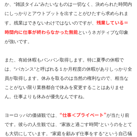
か、"雑談タイム"みたいなものは一切なく、決められた時間内
にしっかりとアウトプットを出すことがひたすら求められま
残業している＝
す。残業はできないわけではないのですが、
時間内に仕事が終わらなかった無能
というネガティブな印象
が強いです。
また、有給休暇もバンバン取得します。特に夏季の休暇で
は、"バカンス"と呼ばれる１か月程度の休暇がありしっかり全
員が取得します。休みを取るのは当然の権利なので、相当な
ことがない限り業務都合で休みを変更することはありませ
ん。仕事よりも休みが優先なんですね。
“仕事＜プライベート”
ヨーロッパの価値観では、
が当たり前
です。彼らの人生観では、"家族と過ごす時間"というのをとて
も大切にしています。"家庭を顧みず仕事をする"という自己犠