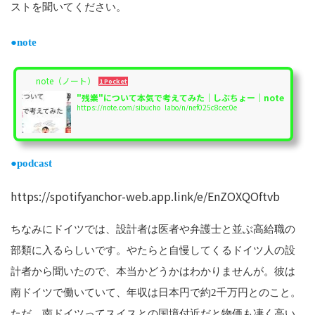
ストを聞いてください。
●note
note（ノート）
1 Pocket
"残業"について本気で考えてみた｜しぶちょー｜note
https://note.com/sibucho_labo/n/nef025c8cec0e
●podcast
https://spotifyanchor-web.app.link/e/EnZOXQOftvb
ちなみにドイツでは、設計者は医者や弁護士と並ぶ高給職の
部類に入るらしいです。やたらと自慢してくるドイツ人の設
計者から聞いたので、本当かどうかはわかりませんが。彼は
南ドイツで働いていて、年収は日本円で約2千万円とのこと。
ただ、南ドイツってスイスとの国境付近だと物価も凄く高い