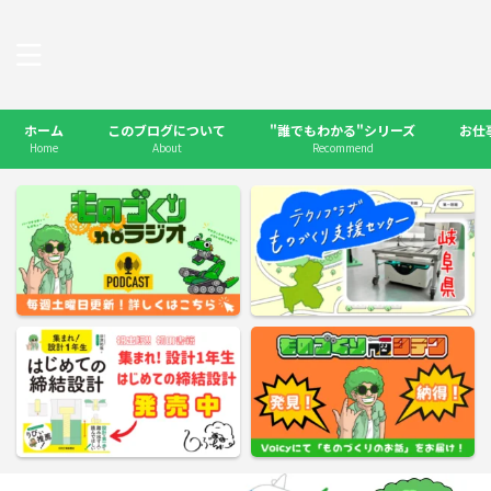
ホーム
このブログについて
"誰でもわかる"シリーズ
お仕
Home
About
Recommend