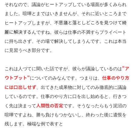
それなので、議論がヒートアップしている場面が多くみられ
ました。喧嘩とまではいきませんが、それに近いところまで
不思議と落としどころを見つけて綺
ヒートアップしますが、
麗に解決する
んですね。彼らは仕事の不満すらプライベート
に持ち出さず、その場で解決してしまうんです。これは本当
に見習うべき部分です。
"ア
これは人づてに聞いた話ですが、彼らが議論しているのは
ウトプット"
仕事のやり方
についてのみなんです。つまりは、
には口出しせず
、出てきた成果物に対してのみ徹底的に議論
しているのです。仕事のやり方に口を出し始めると、行きつ
人間性の否定
く先は決まって
です。そうなったらもう泥沼の
喧嘩ですよね、勝ち負けもつかないし、終わった後に遺恨を
残します。極端な例で表すと