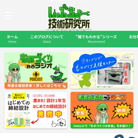
ホーム
このブログについて
"誰でもわかる"シリーズ
お仕
Home
About
Recommend