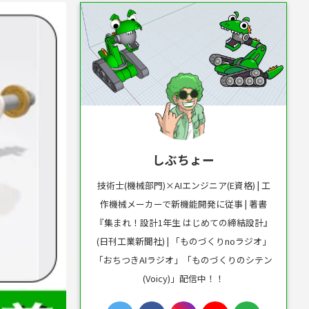
しぶちょー
技術士(機械部門)×AIエンジニア(E資格) | 工
作機械メーカーで新機能開発に従事 | 著書
『集まれ！設計1年生 はじめての締結設計』
(日刊工業新聞社) | 「ものづくりnoラジオ」
「おちつきAIラジオ」「ものづくりのシテン
(Voicy)」配信中！！