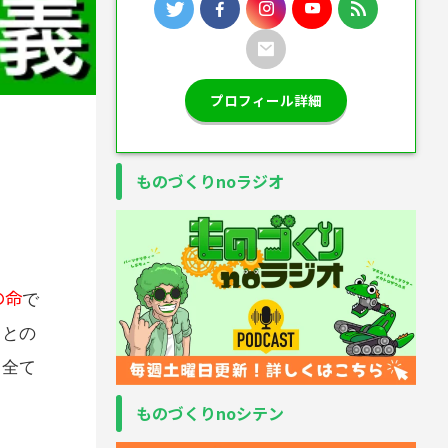
プロフィール詳細
ものづくりnoラジオ
の命
で
ことの
・全て
ものづくりnoシテン