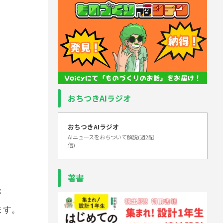
おちつきAIラジオ
おちつきAIラジオ
AIニュースをおちついて解説(週2配
信)
著書
が
ます。