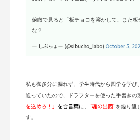
俯瞰で見ると「板チョコを溶かして、また板
な？
— しぶちょー (@sibucho_labo)
October 5, 20
私も御多分に漏れず、学生時代から図学を学び
通っていたので、ドラフターを使った手書きの
を込めろ！」
を合言葉に
"
の出図"
、
魂
を繰り返
す。