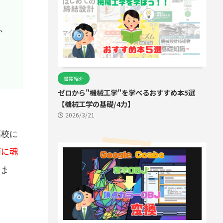
か
書籍紹介
ゼロから"機械工学"を学べるおすすめ本5選
【機械工学の基礎/4力】
2026/3/21
高校に
面に魂
りま