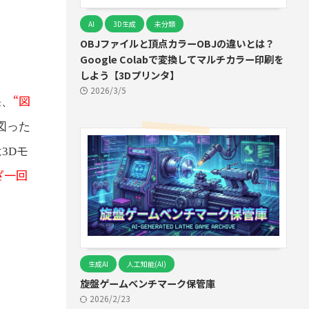
AI
3D生成
未分類
OBJファイルと頂点カラーOBJの違いとは？
Google Colabで変換してマルチカラー印刷を
しよう【3Dプリンタ】
2026/3/5
“図
果、
図った
3Dモ
ざ一回
生成AI
人工知能(AI)
旋盤ゲームベンチマーク保管庫
2026/2/23