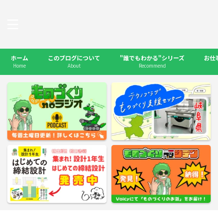
ホーム
このブログについて
"誰でもわかる"シリーズ
お仕
Home
About
Recommend