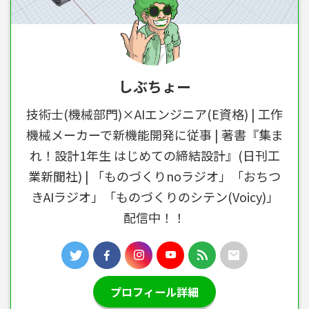
しぶちょー
技術士(機械部門)×AIエンジニア(E資格) | 工作
機械メーカーで新機能開発に従事 | 著書『集ま
れ！設計1年生 はじめての締結設計』(日刊工
業新聞社) | 「ものづくりnoラジオ」「おちつ
きAIラジオ」「ものづくりのシテン(Voicy)」
配信中！！
プロフィール詳細