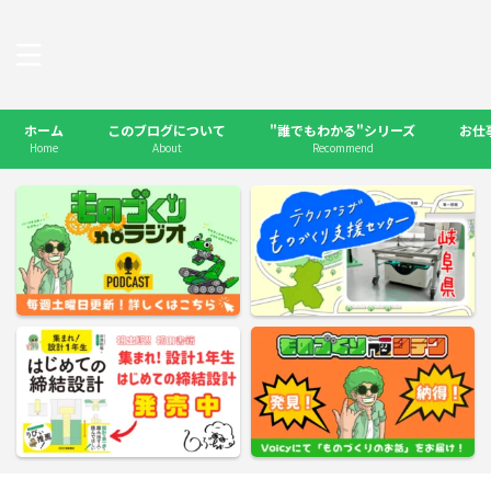
ホーム
このブログについて
"誰でもわかる"シリーズ
お仕
Home
About
Recommend