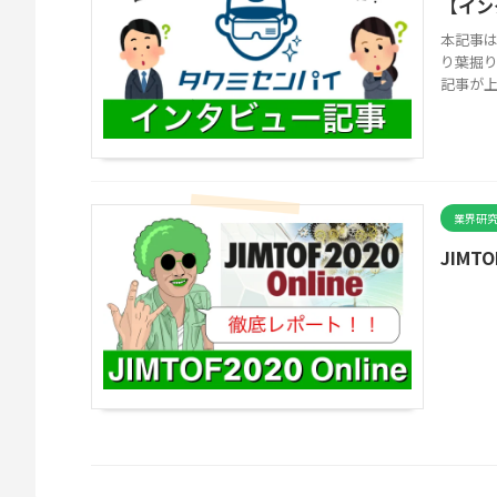
【イン
本記事
り葉掘
記事が上
業界研
JIMT