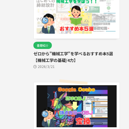
書籍紹介
ゼロから"機械工学"を学べるおすすめ本5選
【機械工学の基礎/4力】
2026/3/21