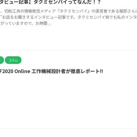
タビュー記事】タクミセンパイってなんだ！？
は、切削工具の情報発信メディア『タクミセンパイ』の運営者である服部さん
り"お話をお聞きするインタビュー記事です。タクミセンパイ側でも私のイン
がっていますので、お時間 ...
究
コラム
OF2020 Online 工作機械設計者が徹底レポート!!