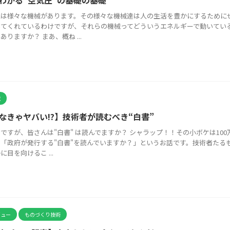
わかる”空気圧”の基礎の基礎
には様々な機械があります。その様々な機械達は人の生活を豊かにするために
いてくれているわけですが、それらの機械ってどういうエネルギーで動いてい
ありますか？ まあ、概ね ...
究
なきゃヤバい!?】技術者が読むべき“白書”
ですが、皆さんは"白書" は読んでますか？ シャラップ！！その小ボケは100
「政府が発行する"白書"を読んでいますか？」というお話です。技術者たる
に目を向けるこ ...
ビュー
ものづくり技術