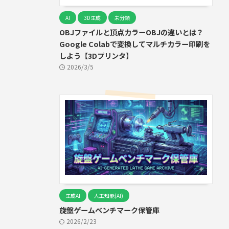
AI
3D生成
未分類
OBJファイルと頂点カラーOBJの違いとは？
Google Colabで変換してマルチカラー印刷を
しよう【3Dプリンタ】
2026/3/5
生成AI
人工知能(AI)
旋盤ゲームベンチマーク保管庫
2026/2/23