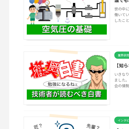
誰でも
世の中
働いて
したこと
業界研
【知ら
いきなり
ました。
会の情勢
インタ