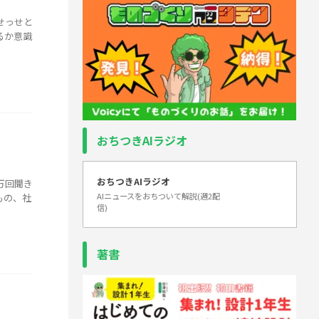
せっせと
るか意識
おちつきAIラジオ
おちつきAIラジオ
万回聞き
AIニュースをおちついて解説(週2配
もの、社
信)
著書