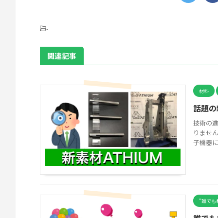
-
関連記事
材料
話題の
技術の進
りませ
子機器に
"誰でも