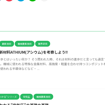
最新技術
機械要素技術
業界研究
新材料ATHIUM(アシウム)を考察しよう!!
歩とはいったい何か？ そう問われた時、それは材料の進歩だと言っても過言
ん。機械に使われる特殊な金属材料、高強度・軽量を合わせ持つコンポジット
使われる半導体などなど・ ...
わかる"シリーズ
空気圧
機械要素技術