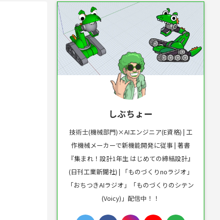
しぶちょー
技術士(機械部門)×AIエンジニア(E資格) | 工
作機械メーカーで新機能開発に従事 | 著書
『集まれ！設計1年生 はじめての締結設計』
(日刊工業新聞社) | 「ものづくりnoラジオ」
「おちつきAIラジオ」「ものづくりのシテン
(Voicy)」配信中！！