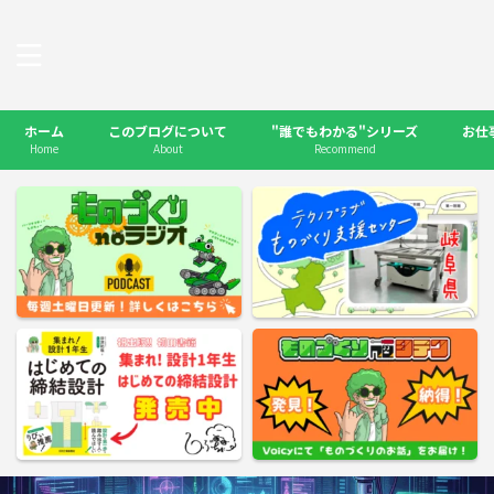
ホーム
このブログについて
"誰でもわかる"シリーズ
お仕
Home
About
Recommend