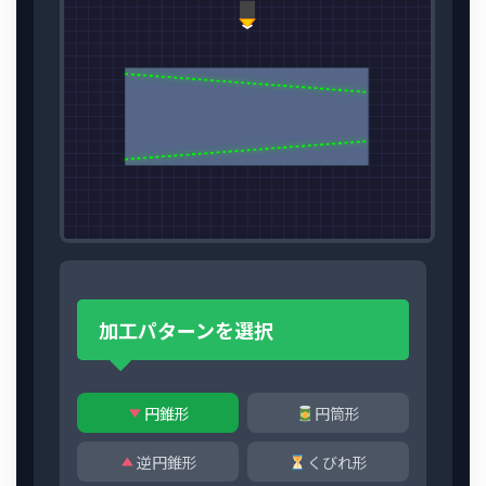
加工パターンを選択
円錐形
円筒形
逆円錐形
くびれ形