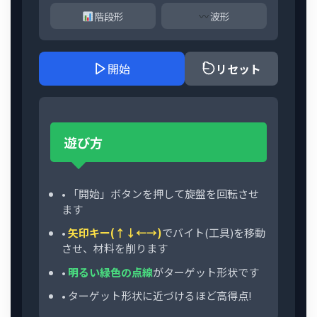
階段形
波形
開始
リセット
遊び方
• 「開始」ボタンを押して旋盤を回転させ
ます
•
矢印キー(↑↓←→)
でバイト(工具)を移動
させ、材料を削ります
•
明るい緑色の点線
がターゲット形状です
• ターゲット形状に近づけるほど高得点!