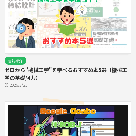
書籍紹介
ゼロから"機械工学"を学べるおすすめ本5選【機械工
学の基礎/4力】
2026/3/21