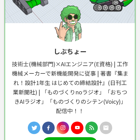
しぶちょー
技術士(機械部門)×AIエンジニア(E資格) | 工作
機械メーカーで新機能開発に従事 | 著書『集ま
れ！設計1年生 はじめての締結設計』(日刊工
業新聞社) | 「ものづくりnoラジオ」「おちつ
きAIラジオ」「ものづくりのシテン(Voicy)」
配信中！！