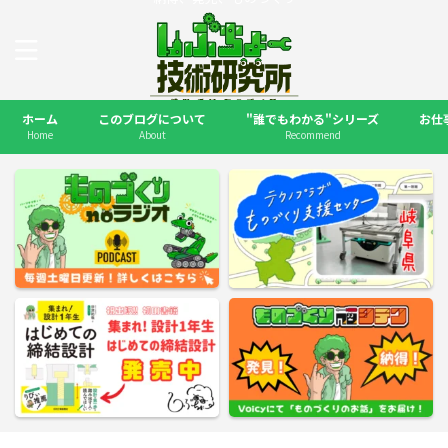
ホーム
このブログについて
"誰でもわかる"シリーズ
お仕
Home
About
Recommend