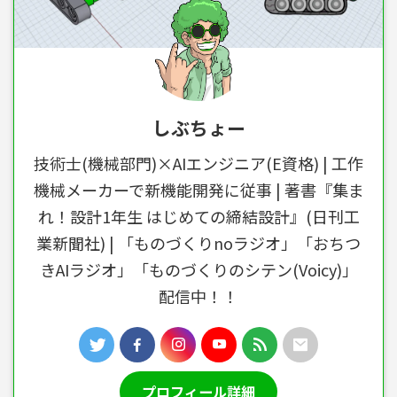
しぶちょー
技術士(機械部門)×AIエンジニア(E資格) | 工作
機械メーカーで新機能開発に従事 | 著書『集ま
れ！設計1年生 はじめての締結設計』(日刊工
業新聞社) | 「ものづくりnoラジオ」「おちつ
きAIラジオ」「ものづくりのシテン(Voicy)」
配信中！！
プロフィール詳細