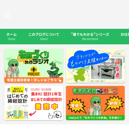
ホーム
このブログについて
"誰でもわかる"シリーズ
お仕
Home
About
Recommend