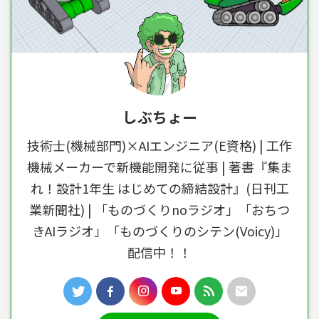
しぶちょー
技術士(機械部門)×AIエンジニア(E資格) | 工作
機械メーカーで新機能開発に従事 | 著書『集ま
れ！設計1年生 はじめての締結設計』(日刊工
業新聞社) | 「ものづくりnoラジオ」「おちつ
きAIラジオ」「ものづくりのシテン(Voicy)」
配信中！！