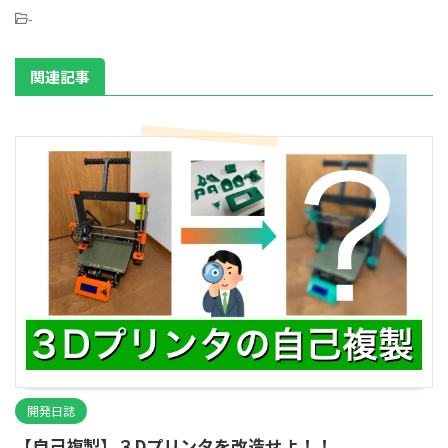
-
関連記事
開発日誌
【自己複製】３Dプリンタを改造せよ！！