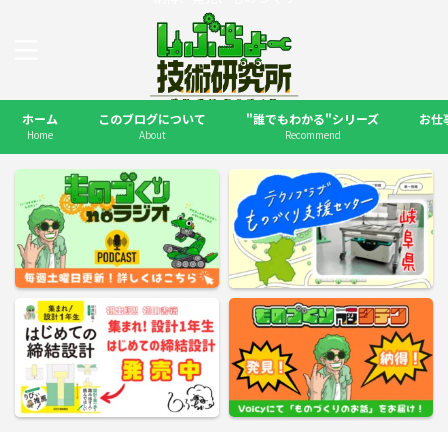
ホーム
このブログについて
"誰でもわかる"シリーズ
お仕
Home
About
Recommend