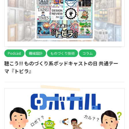
Podcast
機械設計
ものづくり技術
コラム
聴こう!! ものづくり系ポッドキャストの日 共通テー
マ『トビラ』