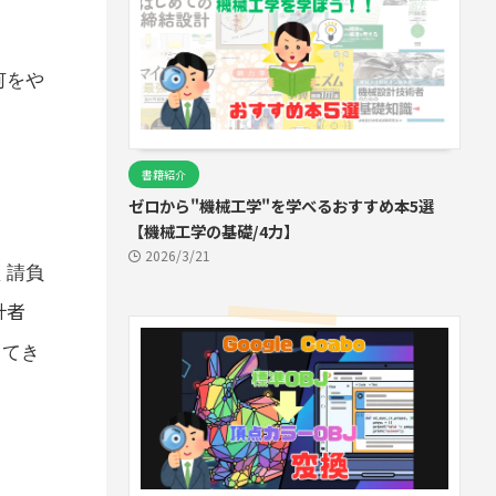
何をや
書籍紹介
ゼロから"機械工学"を学べるおすすめ本5選
【機械工学の基礎/4力】
2026/3/21
く請負
計者
ってき