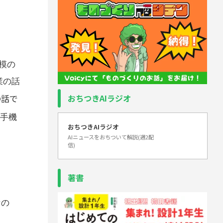
模の
業の話
の話で
おちつきAIラジオ
手機
おちつきAIラジオ
AIニュースをおちついて解説(週2配
信)
著書
なの