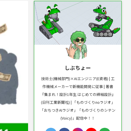
しぶちょー
技術士(機械部門)×AIエンジニア(E資格) | 工
作機械メーカーで新機能開発に従事 | 著書
『集まれ！設計1年生 はじめての締結設計』
(日刊工業新聞社) | 「ものづくりnoラジオ」
「おちつきAIラジオ」「ものづくりのシテン
(Voicy)」配信中！！