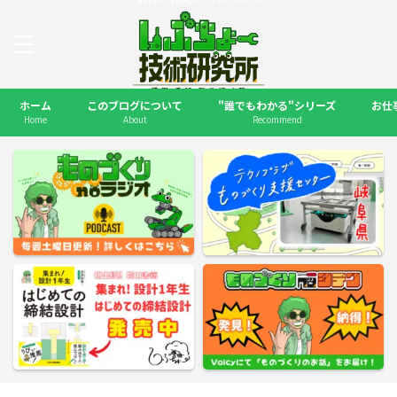
ホーム
このブログについて
"誰でもわかる"シリーズ
お仕
Home
About
Recommend