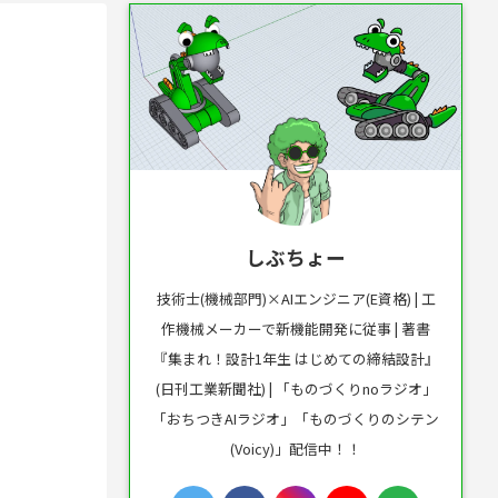
しぶちょー
技術士(機械部門)×AIエンジニア(E資格) | 工
作機械メーカーで新機能開発に従事 | 著書
『集まれ！設計1年生 はじめての締結設計』
(日刊工業新聞社) | 「ものづくりnoラジオ」
「おちつきAIラジオ」「ものづくりのシテン
(Voicy)」配信中！！