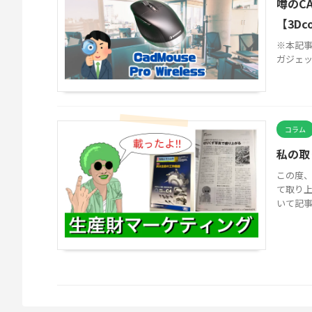
噂のCA
【3Dc
※本記事
ガジェット
コラム
私の取
この度、
て取り
いて記事