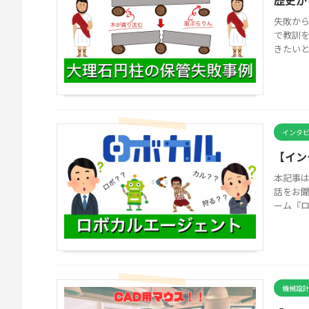
歴史か
失敗か
で教訓
きたいと
インタ
【イン
本記事は
話をお
ーム『ロ
機械設