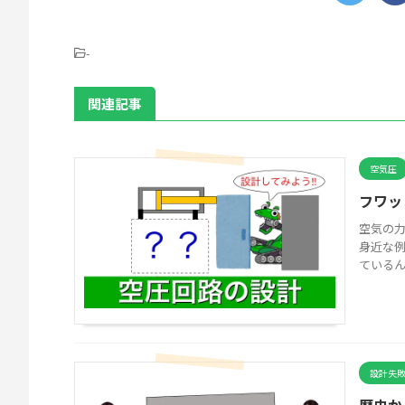
-
関連記事
空気圧
フワッ
空気の力
身近な
ているん
設計失