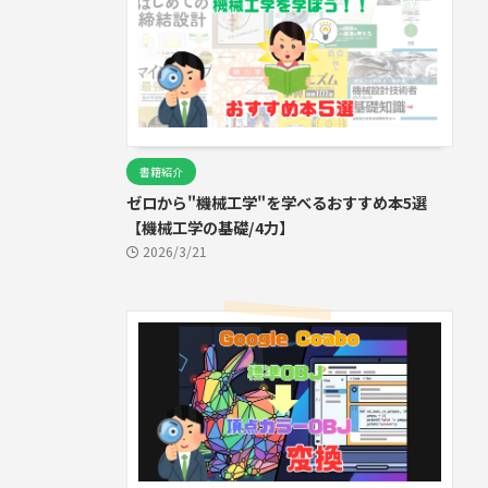
書籍紹介
ゼロから"機械工学"を学べるおすすめ本5選
【機械工学の基礎/4力】
2026/3/21