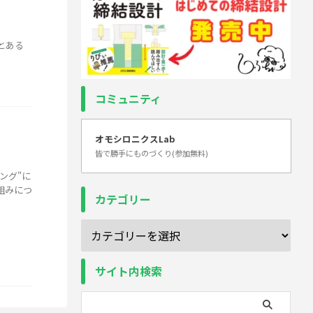
りとある
コミュニティ
オモシロニクスLab
皆で勝手にものづくり(参加無料)
ング"に
組みにつ
カテゴリー
サイト内検索