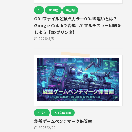
AI
3D生成
未分類
OBJファイルと頂点カラーOBJの違いとは？
Google Colabで変換してマルチカラー印刷を
しよう【3Dプリンタ】
2026/3/5
生成AI
人工知能(AI)
旋盤ゲームベンチマーク保管庫
2026/2/23