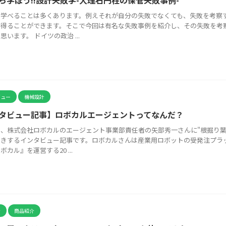
ら学ぼう!!設計失敗学-大理石円柱の保管失敗事例-
ら学べることは多くあります。例えそれが自分の失敗でなくても、失敗を考察
を得ることができます。そこで今回は有名な失敗事例を紹介し、その失敗を考
思います。 ドイツの政治 ...
ビュー
機械設計
タビュー記事】ロボカルエージェントってなんだ？
、株式会社ロボカルのエージェント事業部責任者の矢部秀一さんに"根掘り葉
聞きするインタビュー記事です。ロボカルさんは産業用ロボットの受発注プラ
ボカル』を運営する20 ...
計
商品紹介