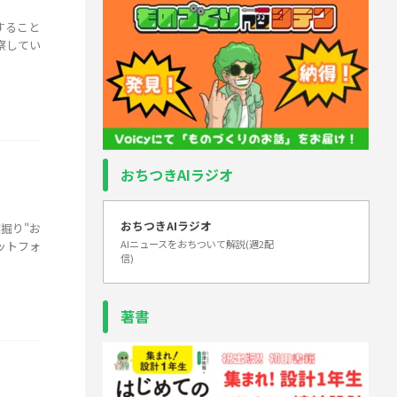
すること
察してい
おちつきAIラジオ
おちつきAIラジオ
掘り"お
AIニュースをおちついて解説(週2配
ットフォ
信)
著書