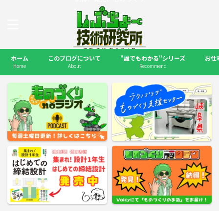
ホーム
このブログについて
"誰でもわかる"シリーズ
お仕
Home
About
Recommend