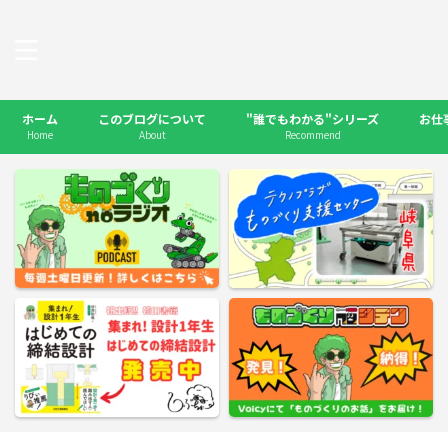
ホーム
このブログについて
"誰でもわかる"シリーズ
お仕
Home
About
Recommend