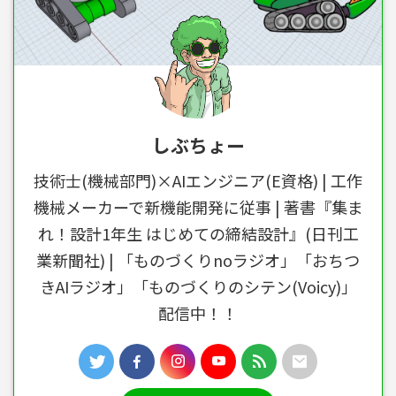
しぶちょー
技術士(機械部門)×AIエンジニア(E資格) | 工作
機械メーカーで新機能開発に従事 | 著書『集ま
れ！設計1年生 はじめての締結設計』(日刊工
業新聞社) | 「ものづくりnoラジオ」「おちつ
きAIラジオ」「ものづくりのシテン(Voicy)」
配信中！！