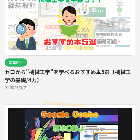
書籍紹介
ゼロから"機械工学"を学べるおすすめ本5選【機械工
学の基礎/4力】
2026/3/21