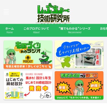
ホーム
このブログについて
"誰でもわかる"シリーズ
お仕
Home
About
Recommend