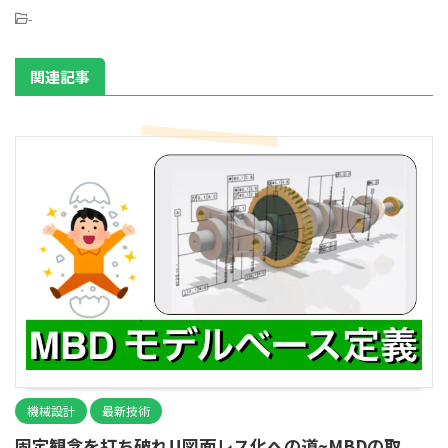
-
関連記事
機械設計
最新技術
固定観念を打ち破れ!!図面レス化への道~MBDの取