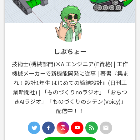
しぶちょー
技術士(機械部門)×AIエンジニア(E資格) | 工作
機械メーカーで新機能開発に従事 | 著書『集ま
れ！設計1年生 はじめての締結設計』(日刊工
業新聞社) | 「ものづくりnoラジオ」「おちつ
きAIラジオ」「ものづくりのシテン(Voicy)」
配信中！！