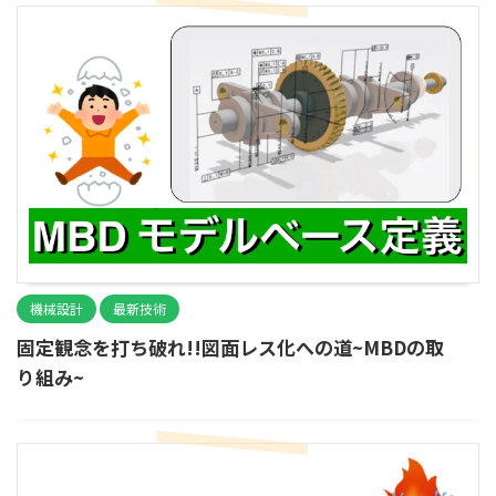
機械設計
最新技術
固定観念を打ち破れ!!図面レス化への道~MBDの取
り組み~