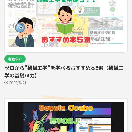
書籍紹介
ゼロから"機械工学"を学べるおすすめ本5選【機械工
学の基礎/4力】
2026/3/21