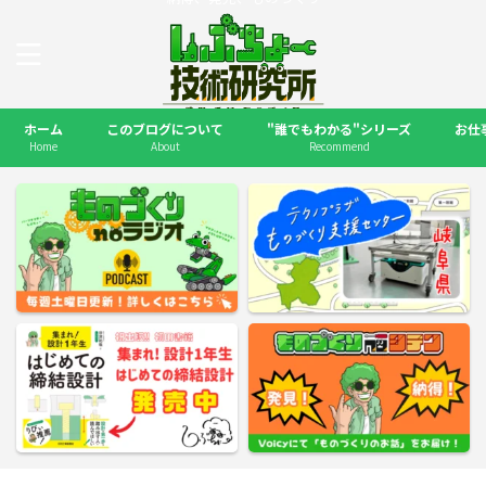
ホーム
このブログについて
"誰でもわかる"シリーズ
お仕
Home
About
Recommend