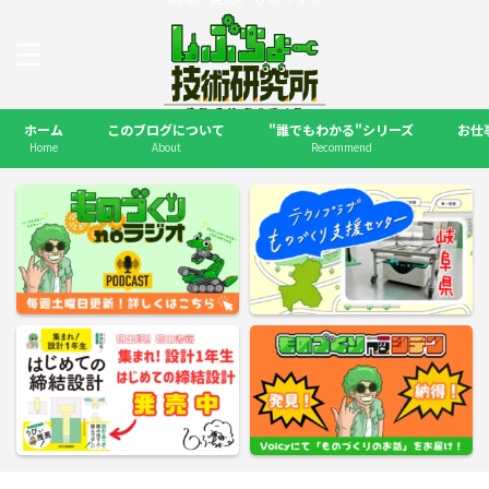
ホーム
このブログについて
"誰でもわかる"シリーズ
お仕
Home
About
Recommend