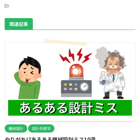
-
関連記事
機械設計
設計失敗学
やりがち!?あるある機械設計ミス10選