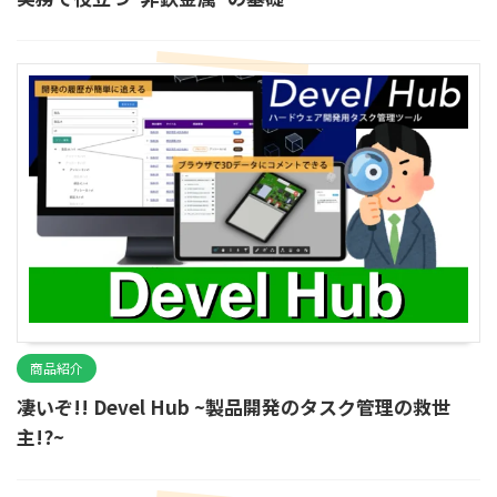
商品紹介
凄いぞ!! Devel Hub ~製品開発のタスク管理の救世
主!?~