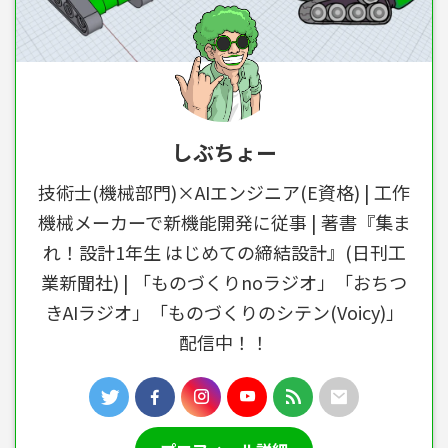
しぶちょー
技術士(機械部門)×AIエンジニア(E資格) | 工作
機械メーカーで新機能開発に従事 | 著書『集ま
れ！設計1年生 はじめての締結設計』(日刊工
業新聞社) | 「ものづくりnoラジオ」「おちつ
きAIラジオ」「ものづくりのシテン(Voicy)」
配信中！！