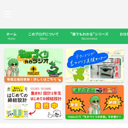
ホーム
このブログについて
"誰でもわかる"シリーズ
お仕
Home
About
Recommend