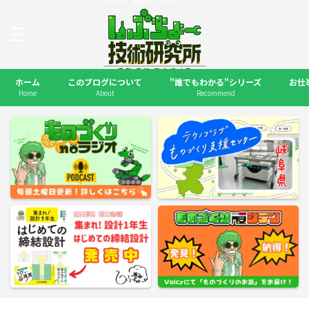
ホーム
このブログについて
"誰でもわかる"シリーズ
お仕
Home
About
Recommend