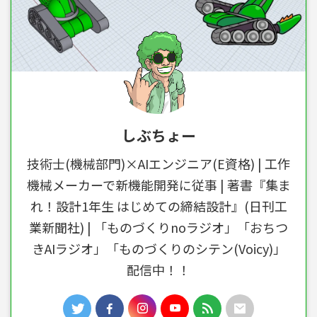
しぶちょー
技術士(機械部門)×AIエンジニア(E資格) | 工作
機械メーカーで新機能開発に従事 | 著書『集ま
れ！設計1年生 はじめての締結設計』(日刊工
業新聞社) | 「ものづくりnoラジオ」「おちつ
きAIラジオ」「ものづくりのシテン(Voicy)」
配信中！！