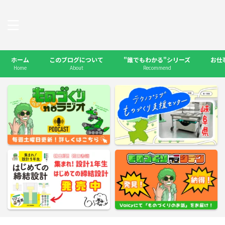
ホーム
このブログについて
"誰でもわかる"シリーズ
お仕
Home
About
Recommend