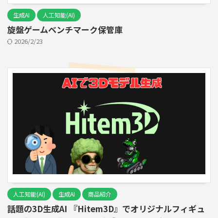
生成AI
人工知能(AI)
旋盤ゲームベンチマーク保管庫
2026/2/23
人工知能(AI)
生成AI
商品紹介
話題の3D生成AI 『Hitem3D』でオリジナルフィギュ