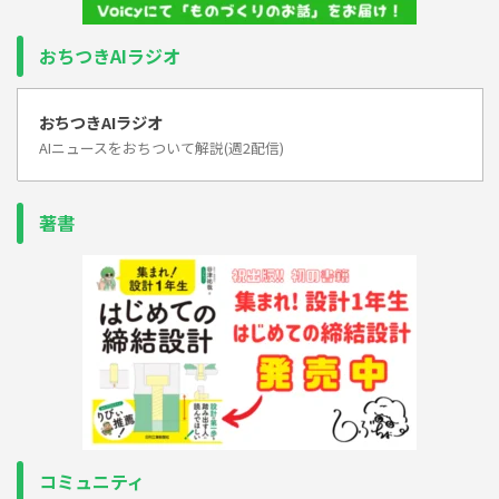
おちつきAIラジオ
おちつきAIラジオ
AIニュースをおちついて解説(週2配信)
著書
コミュニティ