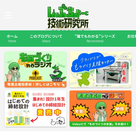
ホーム
このブログについて
"誰でもわかる"シリーズ
お仕
Home
About
Recommend