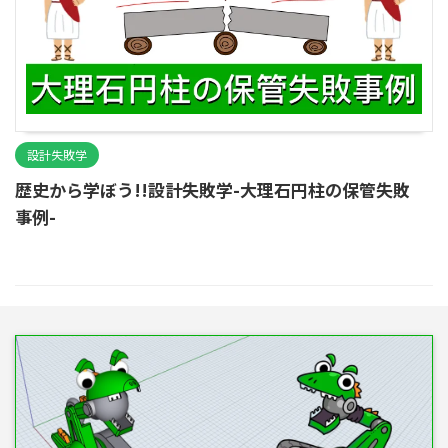
設計失敗学
歴史から学ぼう!!設計失敗学-大理石円柱の保管失敗
事例-