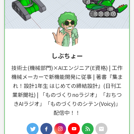
しぶちょー
技術士(機械部門)×AIエンジニア(E資格) | 工作
機械メーカーで新機能開発に従事 | 著書『集ま
れ！設計1年生 はじめての締結設計』(日刊工
業新聞社) | 「ものづくりnoラジオ」「おちつ
きAIラジオ」「ものづくりのシテン(Voicy)」
配信中！！