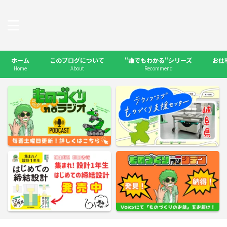
ホーム
このブログについて
"誰でもわかる"シリーズ
お仕
Home
About
Recommend