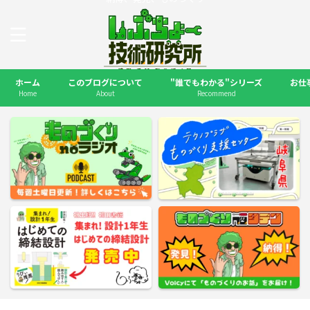
ホーム
このブログについて
"誰でもわかる"シリーズ
お仕
Home
About
Recommend