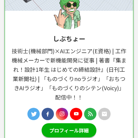
しぶちょー
技術士(機械部門)×AIエンジニア(E資格) | 工作
機械メーカーで新機能開発に従事 | 著書『集ま
れ！設計1年生 はじめての締結設計』(日刊工
業新聞社) | 「ものづくりnoラジオ」「おちつ
きAIラジオ」「ものづくりのシテン(Voicy)」
配信中！！
プロフィール詳細