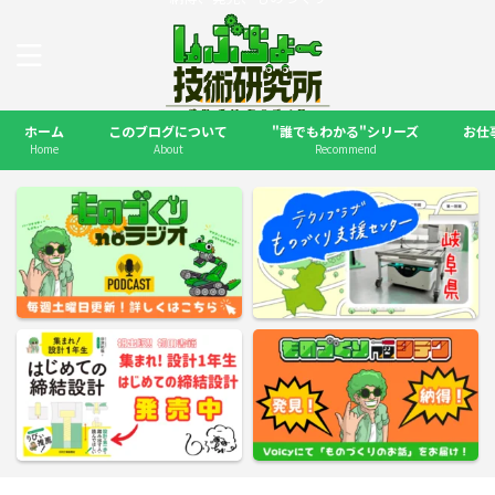
ホーム
このブログについて
"誰でもわかる"シリーズ
お仕
Home
About
Recommend