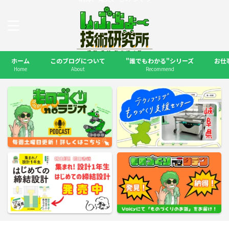
ホーム
このブログについて
"誰でもわかる"シリーズ
お仕
Home
About
Recommend