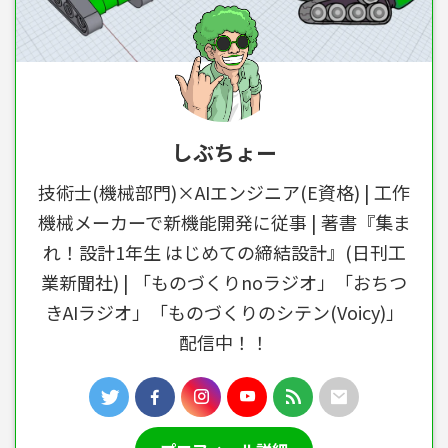
しぶちょー
技術士(機械部門)×AIエンジニア(E資格) | 工作
機械メーカーで新機能開発に従事 | 著書『集ま
れ！設計1年生 はじめての締結設計』(日刊工
業新聞社) | 「ものづくりnoラジオ」「おちつ
きAIラジオ」「ものづくりのシテン(Voicy)」
配信中！！