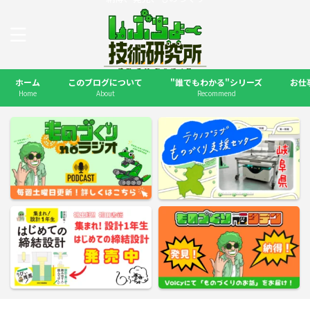
ホーム
このブログについて
"誰でもわかる"シリーズ
お仕
Home
About
Recommend