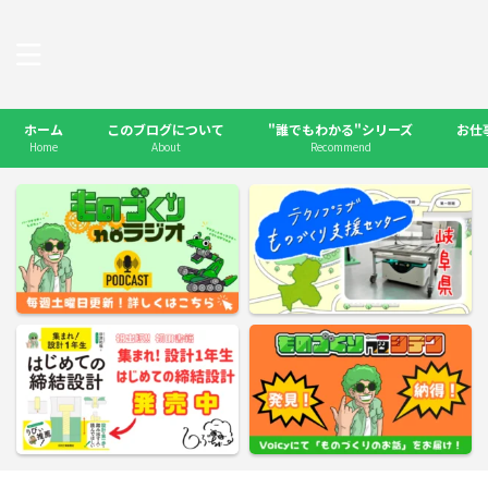
ホーム
このブログについて
"誰でもわかる"シリーズ
お仕
Home
About
Recommend