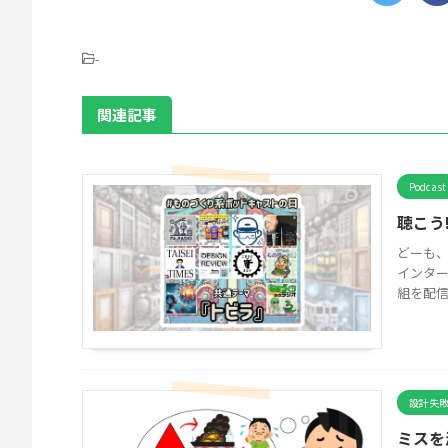
-
関連記事
Podcast
聴こう
どーも、
インタ
組を配信で
設計失
ミスを