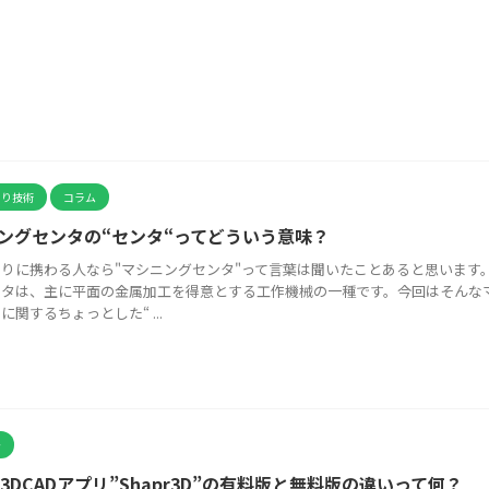
くり技術
コラム
ングセンタの“センタ“ってどういう意味？
りに携わる人なら"マシニングセンタ"って言葉は聞いたことあると思います
ンタは、主に平面の金属加工を得意とする工作機械の一種です。今回はそんな
に関するちょっとした“ ...
介
d用3DCADアプリ”Shapr3D”の有料版と無料版の違いって何？