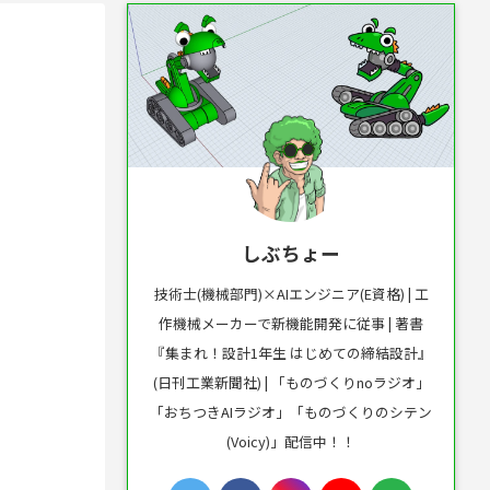
しぶちょー
技術士(機械部門)×AIエンジニア(E資格) | 工
作機械メーカーで新機能開発に従事 | 著書
『集まれ！設計1年生 はじめての締結設計』
(日刊工業新聞社) | 「ものづくりnoラジオ」
「おちつきAIラジオ」「ものづくりのシテン
(Voicy)」配信中！！