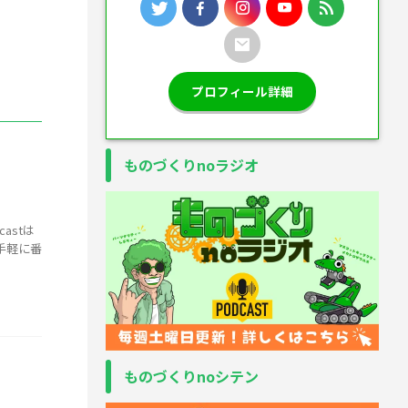
プロフィール詳細
ものづくりnoラジオ
astは
手軽に番
ものづくりnoシテン