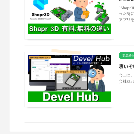
“Sha
った時に
アプリを"神
商品紹
凄いぞ!
今回は、
会社Sta
...