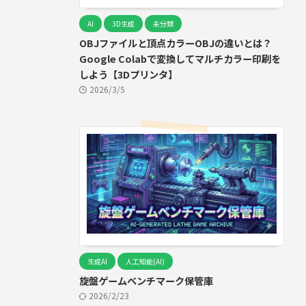
AI
3D生成
未分類
OBJファイルと頂点カラーOBJの違いとは？
Google Colabで変換してマルチカラー印刷を
しよう【3Dプリンタ】
2026/3/5
生成AI
人工知能(AI)
旋盤ゲームベンチマーク保管庫
2026/2/23