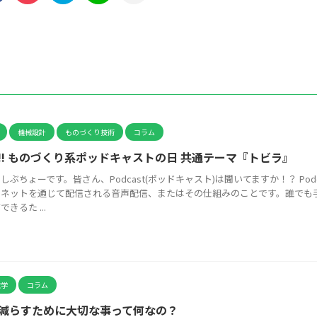
機械設計
ものづくり技術
コラム
!! ものづくり系ポッドキャストの日 共通テーマ『トビラ』
しぶちょーです。皆さん、Podcast(ポッドキャスト)は聞いてますか！？ Podc
ーネットを通じて配信される音声配信、またはその仕組みのことです。誰でも
きるた ...
敗学
コラム
減らすために大切な事って何なの？