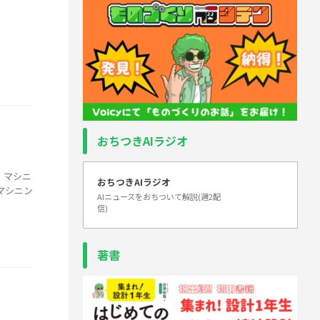
おちつきAIラジオ
。マシニ
おちつきAIラジオ
マシニン
AIニュースをおちついて解説(週2配
信)
著書