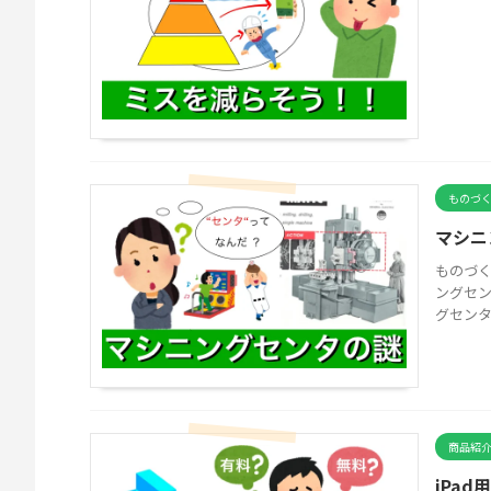
ものづ
マシニ
ものづく
ングセ
グセンタ
商品紹
iPa