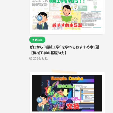
書籍紹介
ゼロから"機械工学"を学べるおすすめ本5選
【機械工学の基礎/4力】
2026/3/21