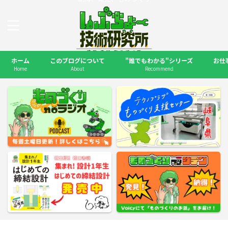
ホーム
このブログについて
"誰でもわかる"シリーズ
お仕
Home
About
Recommend