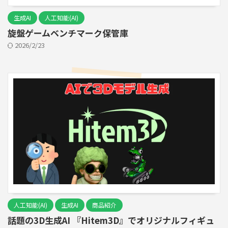
生成AI
人工知能(AI)
旋盤ゲームベンチマーク保管庫
2026/2/23
人工知能(AI)
生成AI
商品紹介
話題の3D生成AI 『Hitem3D』でオリジナルフィギュ