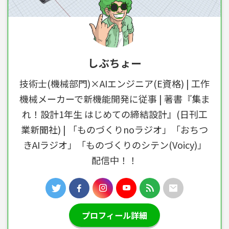
しぶちょー
技術士(機械部門)×AIエンジニア(E資格) | 工作
機械メーカーで新機能開発に従事 | 著書『集ま
れ！設計1年生 はじめての締結設計』(日刊工
業新聞社) | 「ものづくりnoラジオ」「おちつ
きAIラジオ」「ものづくりのシテン(Voicy)」
配信中！！
プロフィール詳細