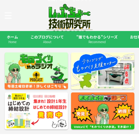
ホーム
このブログについて
"誰でもわかる"シリーズ
お仕
Home
About
Recommend