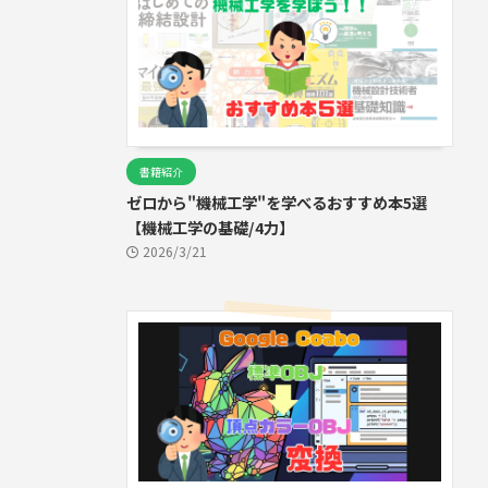
書籍紹介
ゼロから"機械工学"を学べるおすすめ本5選
【機械工学の基礎/4力】
2026/3/21