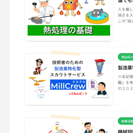
誰でも
人を厳し
焼きを
この"焼き
商品紹
製造業
※本記事
職』を考
の２０２３
転職活
機械設