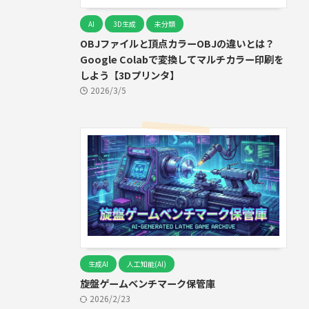
AI
3D生成
未分類
OBJファイルと頂点カラーOBJの違いとは？
Google Colabで変換してマルチカラー印刷を
しよう【3Dプリンタ】
2026/3/5
生成AI
人工知能(AI)
旋盤ゲームベンチマーク保管庫
2026/2/23