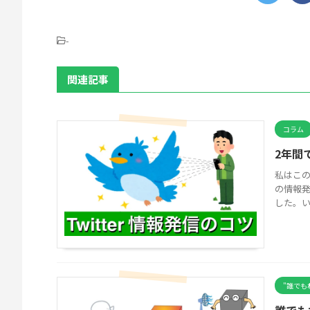
-
関連記事
コラム
2年間
私はこの
の情報発
した。いや
"誰でも