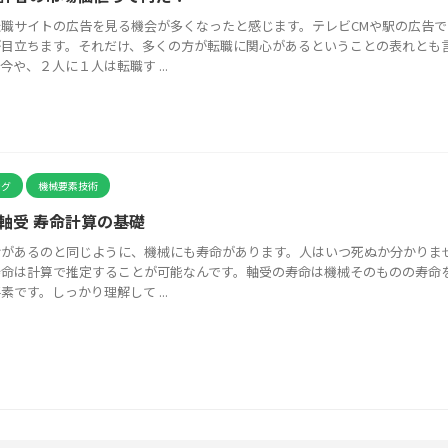
転職サイトの広告を見る機会が多くなったと感じます。テレビCMや駅の広告で
が目立ちます。それだけ、多くの方が転職に関心があるということの表れとも
今や、２人に１人は転職す ...
ング
機械要素技術
軸受 寿命計算の基礎
命があるのと同じように、機械にも寿命があります。人はいつ死ぬか分かりま
寿命は計算で推定することが可能なんです。軸受の寿命は機械そのものの寿命
素です。しっかり理解して ...