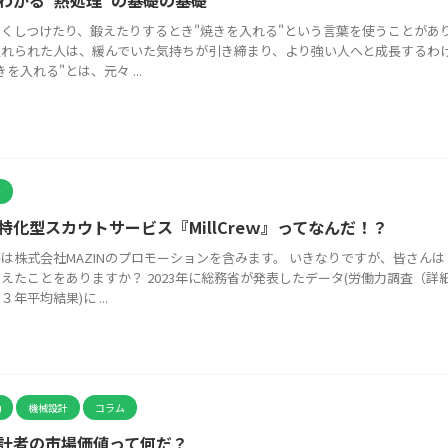
わかる"熱処理"の基礎の基礎
くしつけたり、鍛えたりするとき"焼きを入れる"という言葉を使うことがあ
入れられた人は、緩んでいた気持ちが引き締まり、より強い人へと成長するわ
を入れる"とは、元々 ...
介
特化型スカウトサービス『MillCreｗ』ってなんだ！？
は株式会社MAZINのプロモーションを含みます。 いきなりですが、皆さんは
えたことをありますか？ 2023年に総務省が発表したデータ(労働力調査（詳
年平均結果)に ...
動
機械設計
コラム
計者の市場価値って何だ？