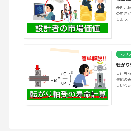
最近、
の広告
しょう。
ベアリ
転がり
人に寿
機械の
大切な要