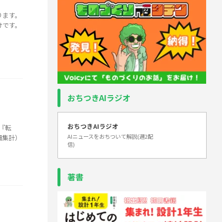
ります。
けです。
おちつきAIラジオ
おちつきAIラジオ
『転
AIニュースをおちついて解説(週2配
細集計）
信)
著書