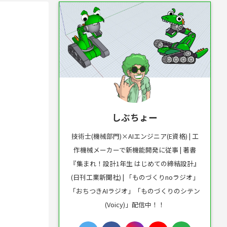
しぶちょー
技術士(機械部門)×AIエンジニア(E資格) | 工
作機械メーカーで新機能開発に従事 | 著書
『集まれ！設計1年生 はじめての締結設計』
(日刊工業新聞社) | 「ものづくりnoラジオ」
「おちつきAIラジオ」「ものづくりのシテン
(Voicy)」配信中！！