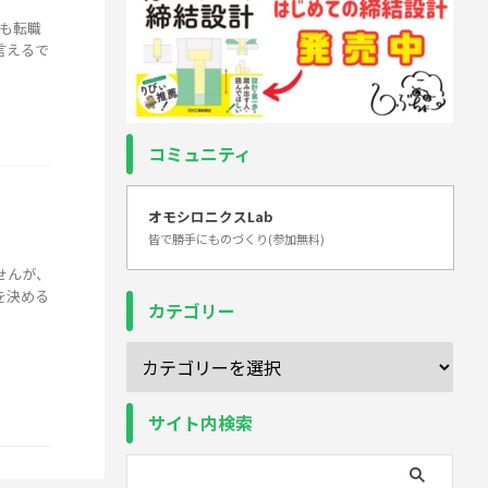
も転職
言えるで
コミュニティ
オモシロニクスLab
皆で勝手にものづくり(参加無料)
せんが、
を決める
カテゴリー
サイト内検索