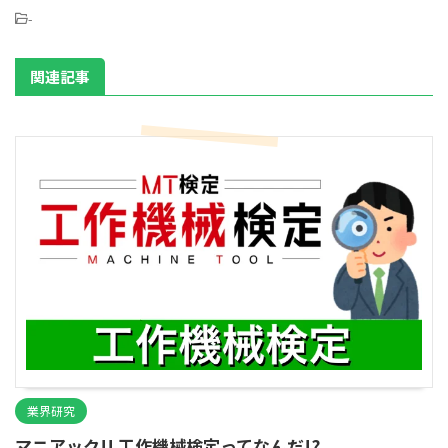
-
関連記事
業界研究
マニアック!! 工作機械検定ってなんだ!?