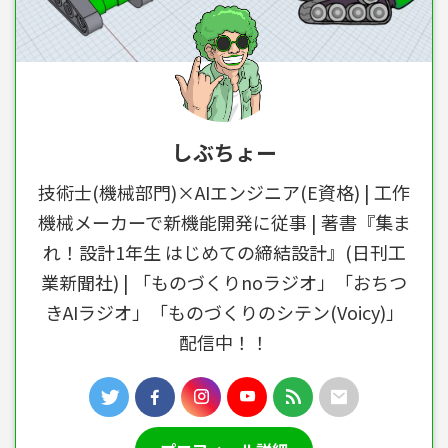
しぶちょー
技術士(機械部門)×AIエンジニア(E資格) | 工作
機械メーカーで新機能開発に従事 | 著書『集ま
れ！設計1年生 はじめての締結設計』(日刊工
業新聞社) | 「ものづくりnoラジオ」「おちつ
きAIラジオ」「ものづくりのシテン(Voicy)」
配信中！！