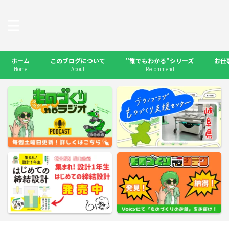
ホーム
このブログについて
"誰でもわかる"シリーズ
お仕
Home
About
Recommend