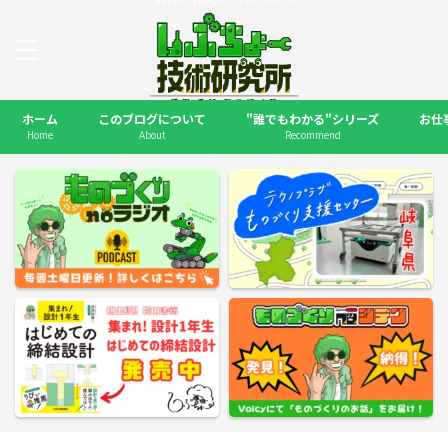
ホーム
このブログについて
"誰でもわかる"シリーズ
お仕
Home
About
Recommend