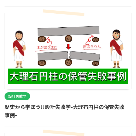
設計失敗学
歴史から学ぼう!!設計失敗学-大理石円柱の保管失敗
事例-