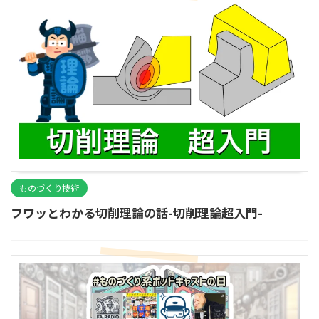
ものづくり技術
フワッとわかる切削理論の話-切削理論超入門-