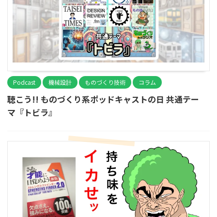
Podcast
機械設計
ものづくり技術
コラム
聴こう!! ものづくり系ポッドキャストの日 共通テー
マ『トビラ』