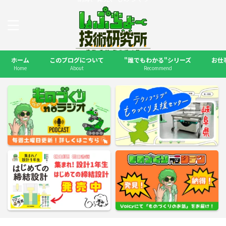
ホーム
このブログについて
"誰でもわかる"シリーズ
お仕
Home
About
Recommend