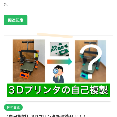
-
関連記事
開発日誌
【自己複製】３Dプリンタを改造せよ！！