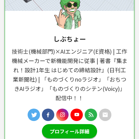
しぶちょー
技術士(機械部門)×AIエンジニア(E資格) | 工作
機械メーカーで新機能開発に従事 | 著書『集ま
れ！設計1年生 はじめての締結設計』(日刊工
業新聞社) | 「ものづくりnoラジオ」「おちつ
きAIラジオ」「ものづくりのシテン(Voicy)」
配信中！！
プロフィール詳細