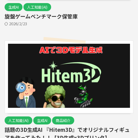
生成AI
人工知能(AI)
旋盤ゲームベンチマーク保管庫
2026/2/23
人工知能(AI)
生成AI
商品紹介
話題の3D生成AI 『Hitem3D』でオリジナルフィギュ
アを作ってみた！！【3D生成x3Dプリンタ】