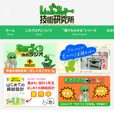
ホーム
このブログについて
"誰でもわかる"シリーズ
お仕
Home
About
Recommend