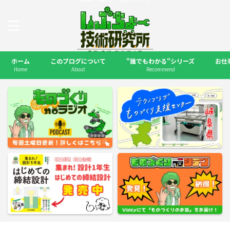
ホーム
このブログについて
"誰でもわかる"シリーズ
お仕
Home
About
Recommend