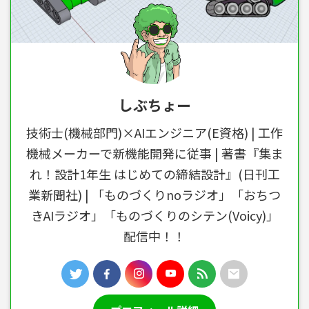
しぶちょー
技術士(機械部門)×AIエンジニア(E資格) | 工作
機械メーカーで新機能開発に従事 | 著書『集ま
れ！設計1年生 はじめての締結設計』(日刊工
業新聞社) | 「ものづくりnoラジオ」「おちつ
きAIラジオ」「ものづくりのシテン(Voicy)」
配信中！！