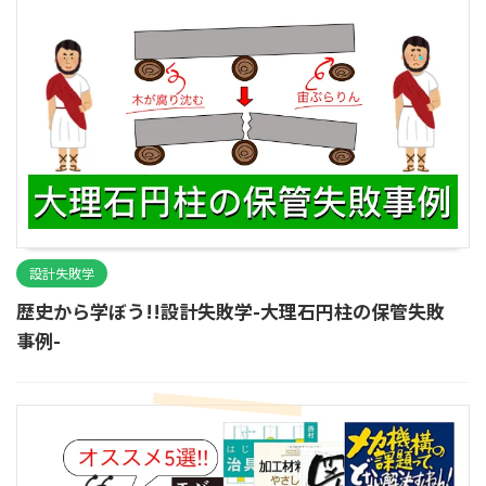
設計失敗学
歴史から学ぼう!!設計失敗学-大理石円柱の保管失敗
事例-