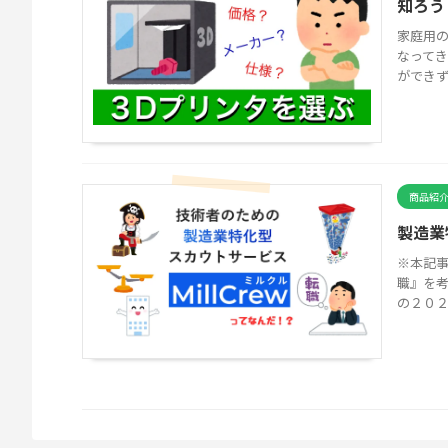
知ろう
家庭用の
なってき
ができず
商品紹
製造業
※本記事
職』を考
の２０２３