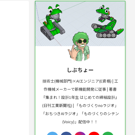
しぶちょー
技術士(機械部門)×AIエンジニア(E資格) | 工
作機械メーカーで新機能開発に従事 | 著書
『集まれ！設計1年生 はじめての締結設計』
(日刊工業新聞社) | 「ものづくりnoラジオ」
「おちつきAIラジオ」「ものづくりのシテン
(Voicy)」配信中！！