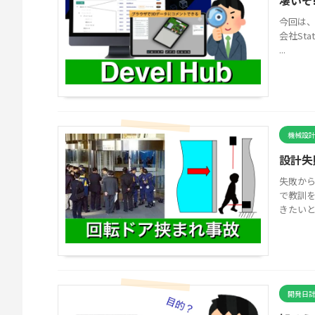
凄いぞ!
今回は、
会社Sta
...
機械設
設計失
失敗か
で教訓
きたいと
開発日