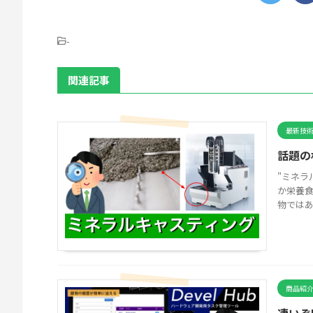
-
関連記事
最新技
話題の
"ミネラ
か栄養
物ではあ
商品紹