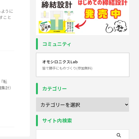
るように
すこと
コミュニティ
オモシロニクスLab
皆で勝手にものづくり(参加無料)
『転
細集計）
カテゴリー
サイト内検索