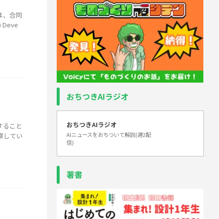
は、合同
Deve
おちつきAIラジオ
おちつきAIラジオ
すること
AIニュースをおちついて解説(週2配
察してい
信)
著書