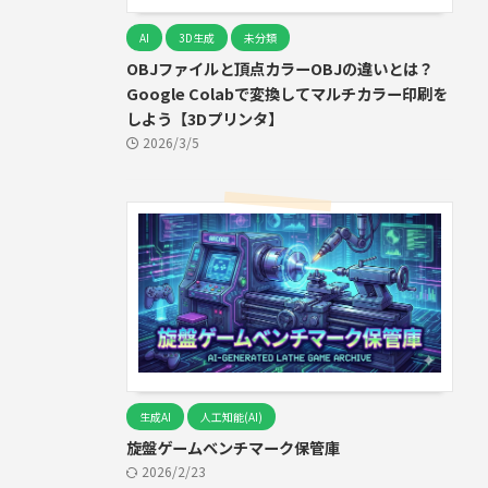
AI
3D生成
未分類
OBJファイルと頂点カラーOBJの違いとは？
Google Colabで変換してマルチカラー印刷を
しよう【3Dプリンタ】
2026/3/5
生成AI
人工知能(AI)
旋盤ゲームベンチマーク保管庫
2026/2/23