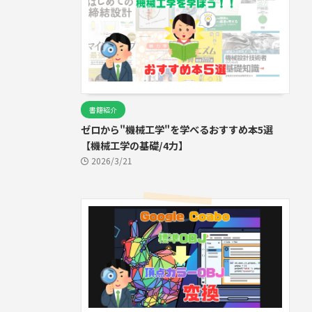
書籍紹介
ゼロから"機械工学"を学べるおすすめ本5選
【機械工学の基礎/4力】
2026/3/21