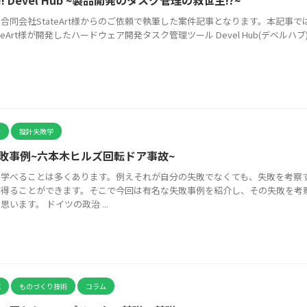
! Devel Hub ~製品開発のタスク管理の救世主!?~
合同会社StateArt様からのご依頼で執筆した案件記事となります。本記事で
teArt様が開発したハードウェア開発タスク管理ツール Devel Hub(デベルハブ) 
計
設計失敗学
敗事例~六本木ヒルズ回転ドア事故~
ら学べることは多くあります。例えそれが自分の失敗でなくても、失敗を考察
を得ることができます。そこで今回は有名な失敗事例を紹介し、その失敗を考
思います。 ドイツの政治 ...
誌
ものづくり技術
コラム