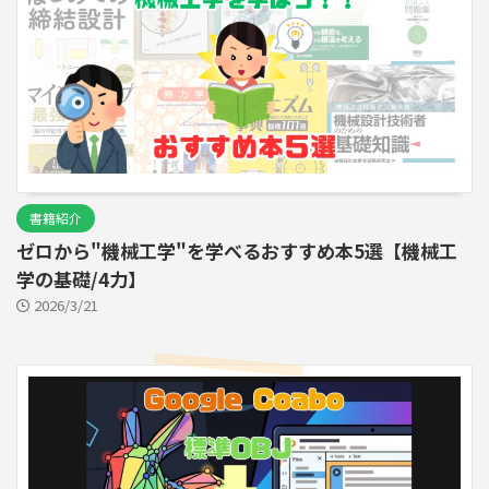
書籍紹介
ゼロから"機械工学"を学べるおすすめ本5選【機械工
学の基礎/4力】
2026/3/21