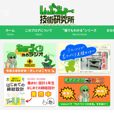
ホーム
このブログについて
"誰でもわかる"シリーズ
お仕
Home
About
Recommend