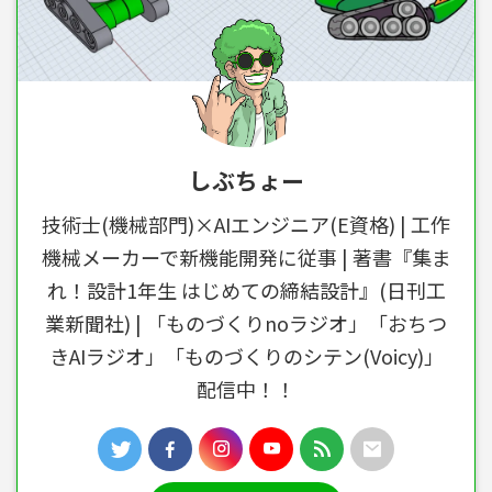
しぶちょー
技術士(機械部門)×AIエンジニア(E資格) | 工作
機械メーカーで新機能開発に従事 | 著書『集ま
れ！設計1年生 はじめての締結設計』(日刊工
業新聞社) | 「ものづくりnoラジオ」「おちつ
きAIラジオ」「ものづくりのシテン(Voicy)」
配信中！！