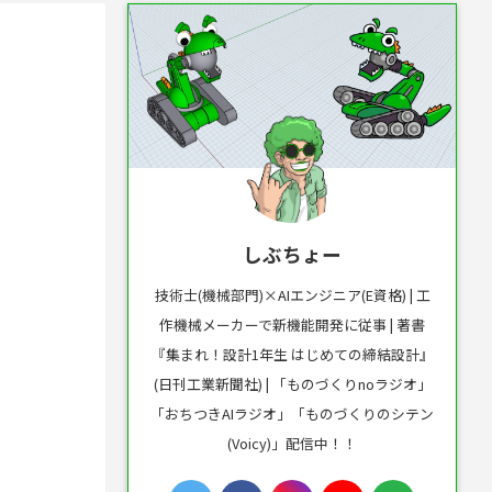
しぶちょー
技術士(機械部門)×AIエンジニア(E資格) | 工
作機械メーカーで新機能開発に従事 | 著書
『集まれ！設計1年生 はじめての締結設計』
(日刊工業新聞社) | 「ものづくりnoラジオ」
「おちつきAIラジオ」「ものづくりのシテン
(Voicy)」配信中！！