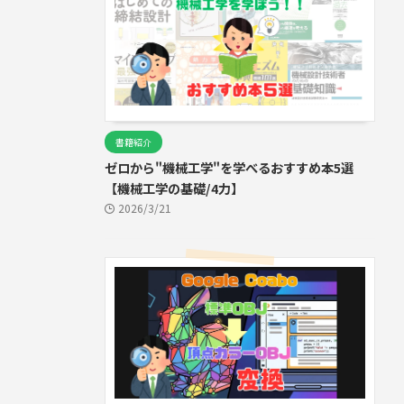
書籍紹介
ゼロから"機械工学"を学べるおすすめ本5選
【機械工学の基礎/4力】
2026/3/21