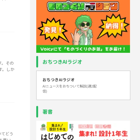
おちつきAIラジオ
す。その
す。しか
おちつきAIラジオ
AIニュースをおちついて解説(週2配
信)
著書
いてどう
と思い