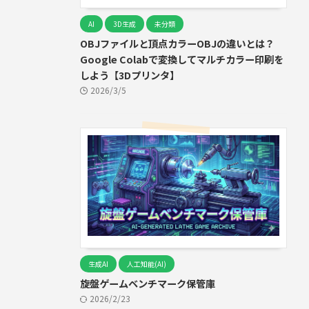
AI
3D生成
未分類
OBJファイルと頂点カラーOBJの違いとは？
Google Colabで変換してマルチカラー印刷を
しよう【3Dプリンタ】
2026/3/5
生成AI
人工知能(AI)
旋盤ゲームベンチマーク保管庫
2026/2/23