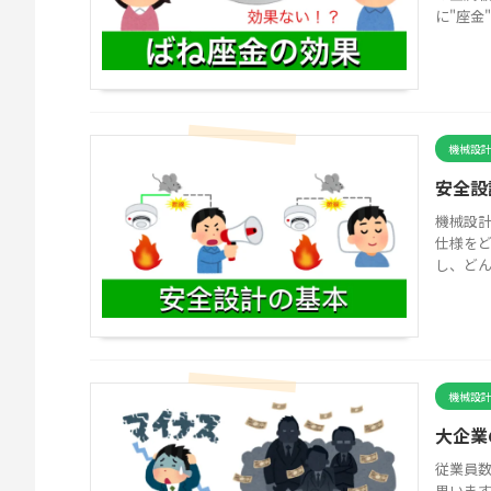
に"座金"
機械設
安全設
機械設
仕様を
し、どん
機械設
大企業
従業員数
思います