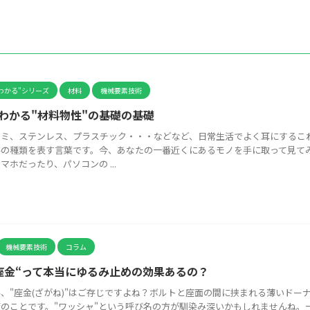
わかる"シリーズ
材料
機械要素技術
わかる"材料物性"の基礎の基礎
ルミ、ステンレス、プラスチック・・・などなど、日常生活でよく耳にするこ
料の種類を表す言葉です。今、あなたの一番近くにあるモノを手に取って見て
マホだったり、パソコンの ...
機械要素技術
コラム
座金“って本当にゆるみ止めの効果あるの？
、"座金(ざがね)"はご存じですよね？ボルトと座面の間に挟まれる薄いドー
のことです。"ワッシャ"という呼び名の方が馴染み深いかもしれませんね。