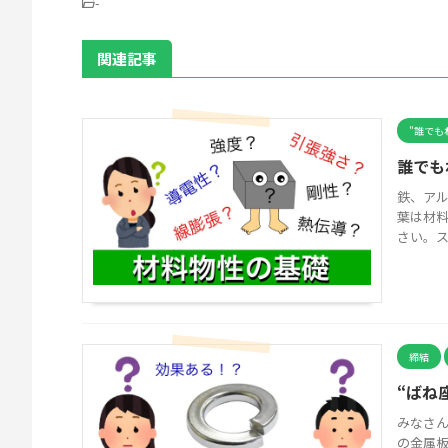
-
関連記事
"誰でも
誰でも
鉄、ア
葉は材
さい。ス
締結
“ばね
みなさん
の金属板