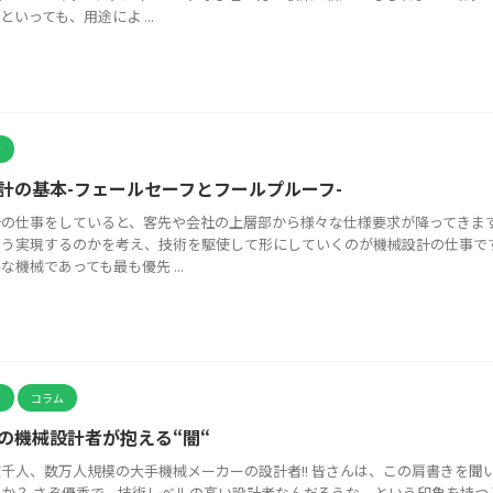
といっても、用途によ ...
計
計の基本-フェールセーフとフールプルーフ-
計の仕事をしていると、客先や会社の上層部から様々な仕様要求が降ってきま
どう実現するのかを考え、技術を駆使して形にしていくのが機械設計の仕事で
な機械であっても最も優先 ...
計
コラム
の機械設計者が抱える“闇“
千人、数万人規模の大手機械メーカーの設計者!! 皆さんは、この肩書きを聞
か？ さぞ優秀で、技術レベルの高い設計者なんだろうな、という印象を持つ