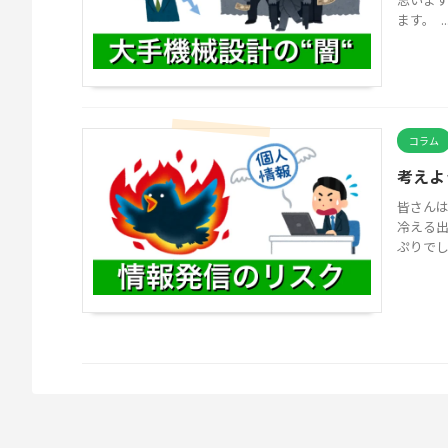
ます。 ..
コラム
考えよ
皆さんは
冷える
ぷりでし