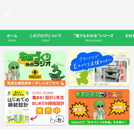
ホーム
このブログについて
"誰でもわかる"シリーズ
お仕
Home
About
Recommend