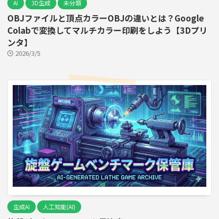
AI
3D生成
未分類
OBJファイルと頂点カラーOBJの違いとは？Google
Colabで変換してマルチカラー印刷をしよう【3Dプリ
ンタ】
2026/3/5
生成AI
人工知能(AI)