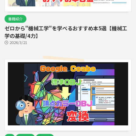
書籍紹介
ゼロから"機械工学"を学べるおすすめ本5選【機械工
学の基礎/4力】
2026/3/21