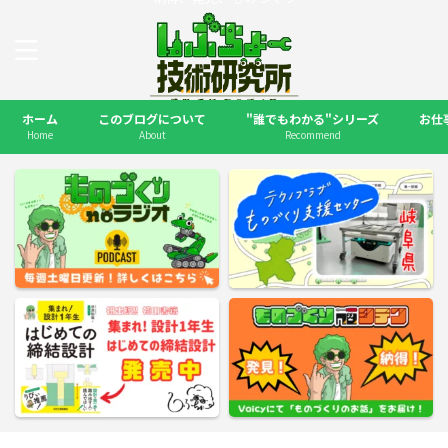
ホーム
このブログについて
"誰でもわかる"シリーズ
お仕
Home
About
Recommend