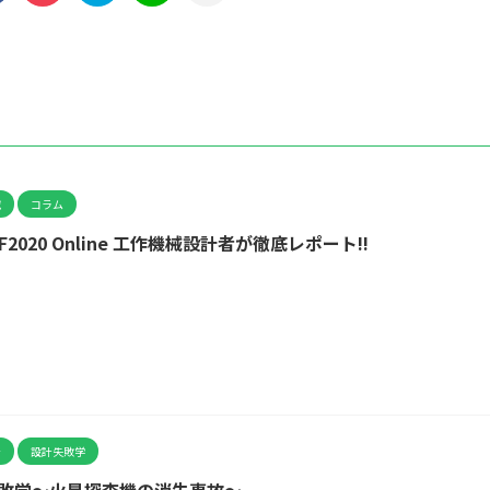
究
コラム
OF2020 Online 工作機械設計者が徹底レポート!!
計
設計失敗学