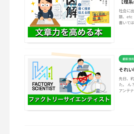
【理系
社会に
類、et
書いては
最新技
それい
先日、約
た。 ん
アンテナ