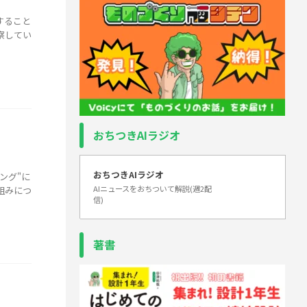
すること
察してい
おちつきAIラジオ
おちつきAIラジオ
ング"に
AIニュースをおちついて解説(週2配
組みにつ
信)
著書