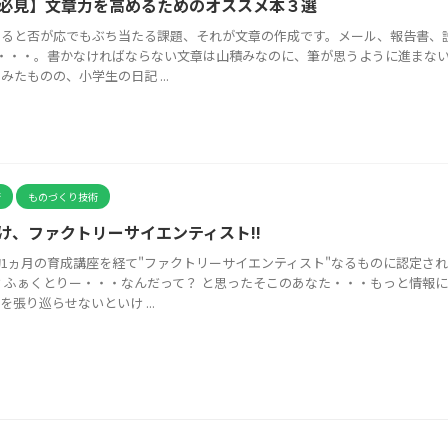
必見】文章力を高めるためのオススメ本３選
出ると否が応でもぶち当たる課題、それが文章の作成です。メール、報告書、
c・・・。書かなければならない文章は山積みなのに、筆が思うように進まな
みたものの、小学生の日記 ...
術
ものづくり技術
け、ファクトリーサイエンティスト!!
1ヵ月の育成講座を経て"ファクトリーサイエンティスト"なるものに認定さ
？ふぁくとりー・・・なんだって？ と思ったそこのあなた・・・もっと情報
を張り巡らせないといけ ...