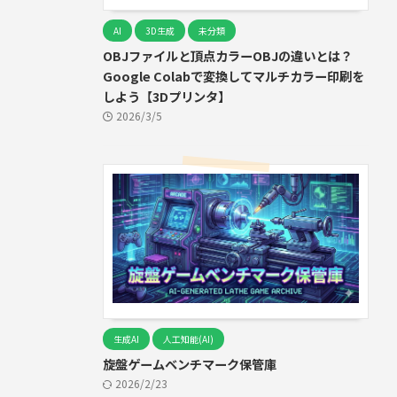
AI
3D生成
未分類
OBJファイルと頂点カラーOBJの違いとは？
Google Colabで変換してマルチカラー印刷を
しよう【3Dプリンタ】
2026/3/5
生成AI
人工知能(AI)
旋盤ゲームベンチマーク保管庫
2026/2/23