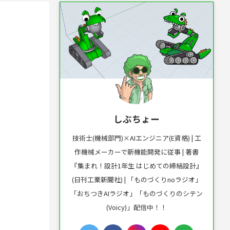
しぶちょー
技術士(機械部門)×AIエンジニア(E資格) | 工
作機械メーカーで新機能開発に従事 | 著書
『集まれ！設計1年生 はじめての締結設計』
(日刊工業新聞社) | 「ものづくりnoラジオ」
「おちつきAIラジオ」「ものづくりのシテン
(Voicy)」配信中！！