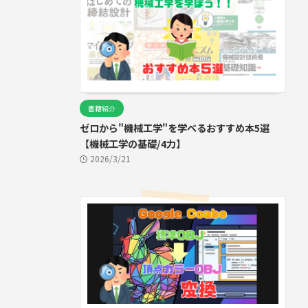
書籍紹介
ゼロから"機械工学"を学べるおすすめ本5選
【機械工学の基礎/4力】
2026/3/21