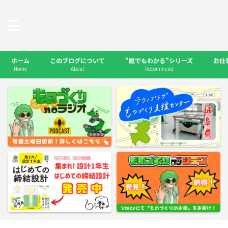
ホーム
このブログについて
"誰でもわかる"シリーズ
お仕
Home
About
Recommend