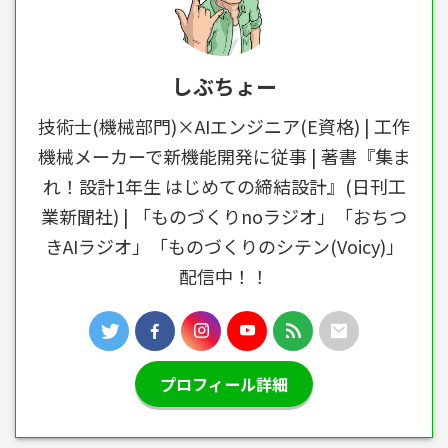
しぶちょー
技術士(機械部門)×AIエンジニア(E資格) | 工作
機械メーカーで新機能開発に従事 | 著書『集ま
れ！設計1年生 はじめての締結設計』(日刊工
業新聞社) | 「ものづくりnoラジオ」「おちつ
きAIラジオ」「ものづくりのシテン(Voicy)」
配信中！！
プロフィール詳細