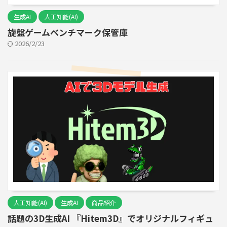
生成AI
人工知能(AI)
旋盤ゲームベンチマーク保管庫
2026/2/23
人工知能(AI)
生成AI
商品紹介
話題の3D生成AI 『Hitem3D』でオリジナルフィギュ