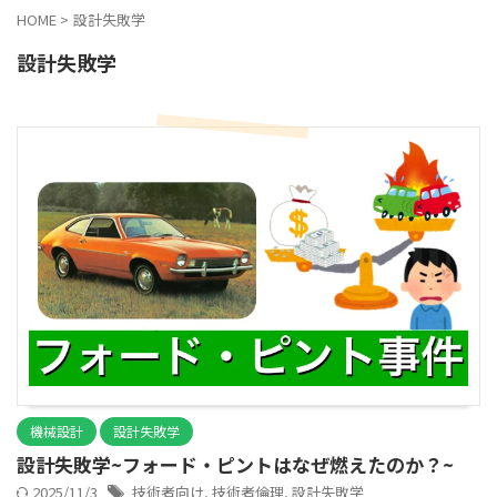
HOME
>
設計失敗学
設計失敗学
機械設計
設計失敗学
設計失敗学~フォード・ピントはなぜ燃えたのか？~
2025/11/3
技術者向け
,
技術者倫理
,
設計失敗学