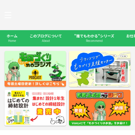
ホーム
このブログについて
"誰でもわかる"シリーズ
お仕
Home
About
Recommend