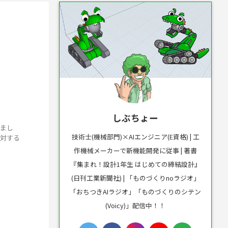
しぶちょー
れまし
技術士(機械部門)×AIエンジニア(E資格) | 工
に対する
作機械メーカーで新機能開発に従事 | 著書
『集まれ！設計1年生 はじめての締結設計』
(日刊工業新聞社) | 「ものづくりnoラジオ」
「おちつきAIラジオ」「ものづくりのシテン
(Voicy)」配信中！！