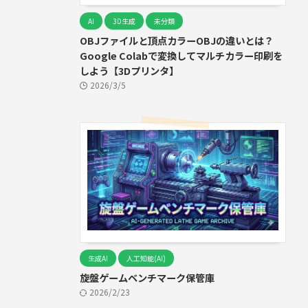
AI
3D生成
未分類
OBJファイルと頂点カラーOBJの違いとは？
Google Colabで変換してマルチカラー印刷を
しよう【3Dプリンタ】
2026/3/5
生成AI
人工知能(AI)
旋盤ゲームベンチマーク保管庫
2026/2/23