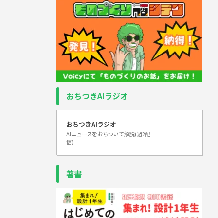
おちつきAIラジオ
おちつきAIラジオ
AIニュースをおちついて解説(週2配
信)
著書