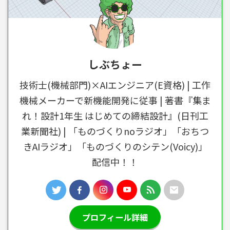
しぶちょー
技術士(機械部門)×AIエンジニア(E資格) | 工作
機械メーカーで新機能開発に従事 | 著書『集ま
れ！設計1年生 はじめての締結設計』(日刊工
業新聞社) | 「ものづくりnoラジオ」「おちつ
きAIラジオ」「ものづくりのシテン(Voicy)」
配信中！！
プロフィール詳細