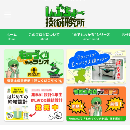
ホーム
このブログについて
"誰でもわかる"シリーズ
お仕
Home
About
Recommend