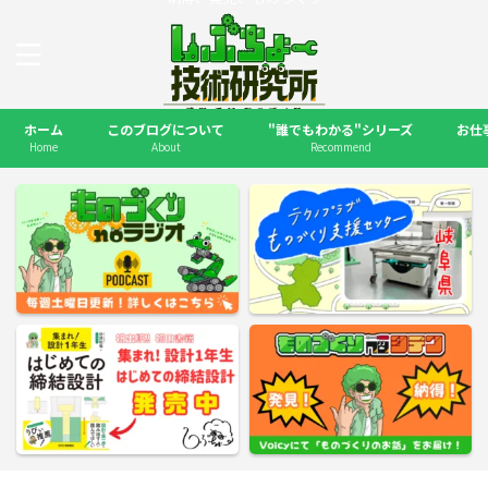
ホーム
このブログについて
"誰でもわかる"シリーズ
お仕
Home
About
Recommend