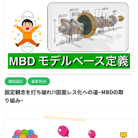
機械設計
最新技術
固定観念を打ち破れ!!図面レス化への道~MBDの取
り組み~