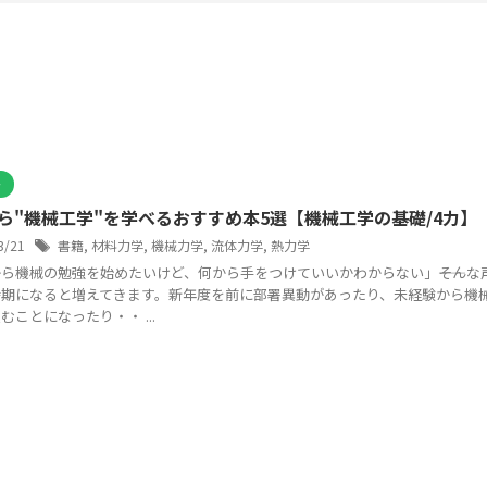
介
ら"機械工学"を学べるおすすめ本5選【機械工学の基礎/4力】
/3/21
書籍
,
材料力学
,
機械力学
,
流体力学
,
熱力学
ら機械の勉強を始めたいけど、何から手をつけていいかわからない」――そんな
時期になると増えてきます。新年度を前に部署異動があったり、未経験から機
むことになったり・・ ...