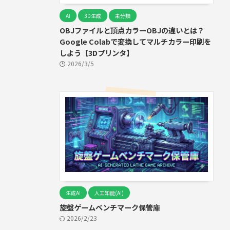
AI
3D生成
未分類
OBJファイルと頂点カラーOBJの違いとは？
Google Colabで変換してマルチカラー印刷を
しよう【3Dプリンタ】
2026/3/5
生成AI
人工知能(AI)
旋盤ゲームベンチマーク保管庫
2026/2/23