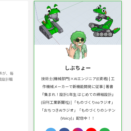
しぶちょー
声が、毎
技術士(機械部門)×AIエンジニア(E資格) | 工
械設計職
作機械メーカーで新機能開発に従事 | 著書
『集まれ！設計1年生 はじめての締結設計』
(日刊工業新聞社) | 「ものづくりnoラジオ」
「おちつきAIラジオ」「ものづくりのシテン
(Voicy)」配信中！！