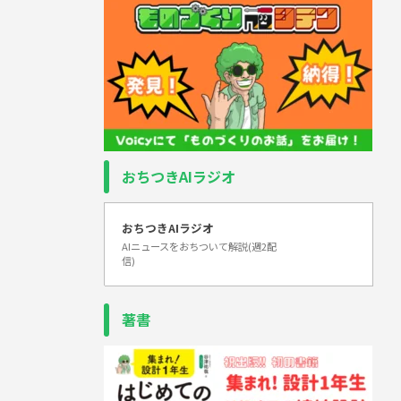
おちつきAIラジオ
おちつきAIラジオ
AIニュースをおちついて解説(週2配
信)
著書