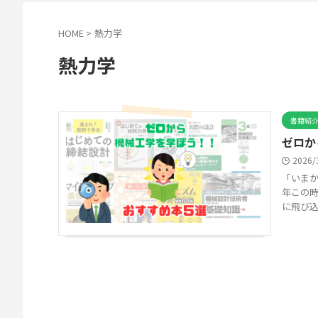
HOME
>
熱力学
熱力学
書籍紹
ゼロか
2026
「いまか
年この
に飛び込